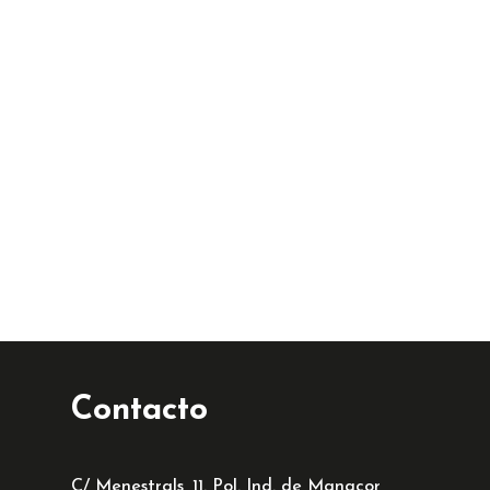
Contacto
C/ Menestrals, 11. Pol. Ind. de Manacor