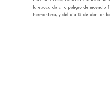
Este año 2024, dada la situación de s
la época de alto peligro de incendio fo
Formentera, y del día 15 de abril en la