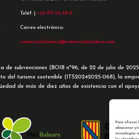
Teléf. |
+34 971 55 58 11
e
Correo electrónico:
comercialcladera@comercialcladera.com
ca de subvenciones (BOIB nº96, de 22 de julio de 202
to del turismo sostenible (ITS20242025-068), la emp
üedad de más de diez años de existencia con el apoyo 
Para ofrecer 
almacenar y/o
tecnologías 