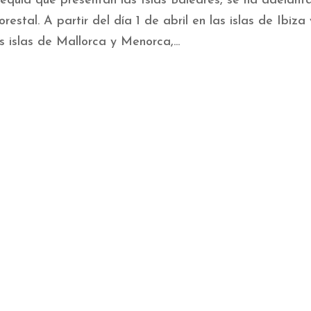
equía que presentan las Islas Baleares, se ha adelant
restal. A partir del día 1 de abril en las islas de Ibiza 
s islas de Mallorca y Menorca,...