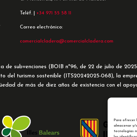
Teléf. |
+34 971 55 58 11
e
Correo electrónico:
comercialcladera@comercialcladera.com
ca de subvenciones (BOIB nº96, de 22 de julio de 202
to del turismo sostenible (ITS20242025-068), la emp
üedad de más de diez años de existencia con el apoyo 
Para ofrecer 
almacenar y/o
tecnologías 
las identifica