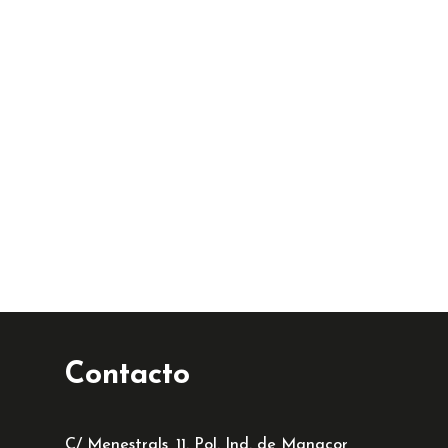
Contacto
C/ Menestrals, 11. Pol. Ind. de Manacor