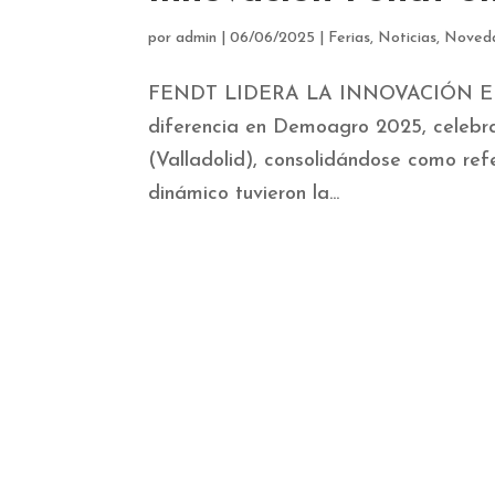
por
admin
|
06/06/2025
|
Ferias
,
Noticias
,
Noved
FENDT LIDERA LA INNOVACIÓN EN 
diferencia en Demoagro 2025, celeb
(Valladolid), consolidándose como refe
dinámico tuvieron la...