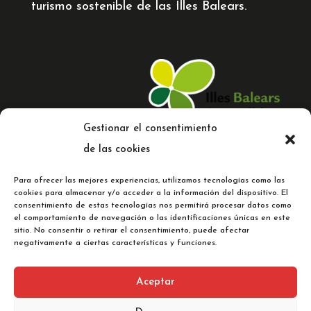
turismo sostenible de las Illes Balears.
Gestionar el consentimiento
de las cookies
Para ofrecer las mejores experiencias, utilizamos tecnologías como las
cookies para almacenar y/o acceder a la información del dispositivo. El
consentimiento de estas tecnologías nos permitirá procesar datos como
el comportamiento de navegación o las identificaciones únicas en este
© 2023 Comercial Cladera |
Web
sitio. No consentir o retirar el consentimiento, puede afectar
diseñada por C
oMsentido.
negativamente a ciertas características y funciones.
Aceptar
Aviso legal