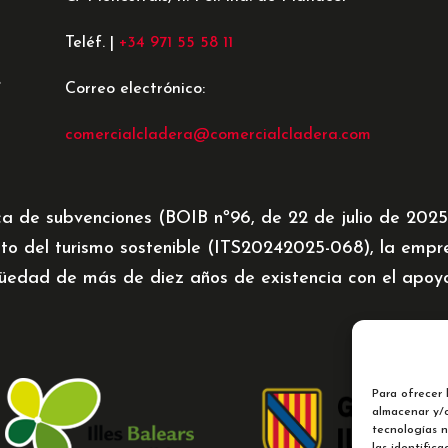
Teléf. |
+34 971 55 58 11
e
Correo electrónico:
comercialcladera@comercialcladera.com
ca de subvenciones (BOIB nº96, de 22 de julio de 202
to del turismo sostenible (ITS20242025-068), la emp
üedad de más de diez años de existencia con el apoyo 
Para ofrecer 
almacenar y/o
tecnologías 