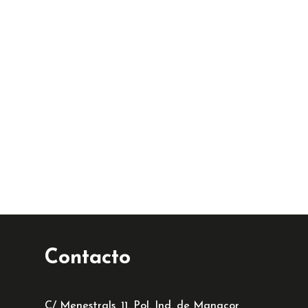
Contacto
C/ Menestrals, 11. Pol. Ind. de Manacor