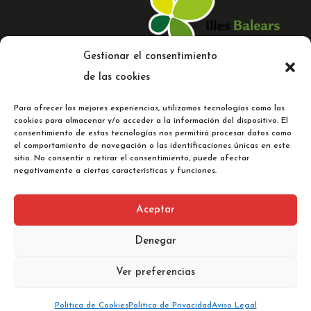
Gestionar el consentimiento
de las cookies
Para ofrecer las mejores experiencias, utilizamos tecnologías como las
cookies para almacenar y/o acceder a la información del dispositivo. El
consentimiento de estas tecnologías nos permitirá procesar datos como
el comportamiento de navegación o las identificaciones únicas en este
© 2023 Comercial Cladera |
Web
sitio. No consentir o retirar el consentimiento, puede afectar
diseñada por C
oMsentido.
negativamente a ciertas características y funciones.
Aceptar
Aviso legal
Denegar
Política de Privacidad
Ver preferencias
Política de Cookies
Política de Cookies
Política de Privacidad
Aviso Legal