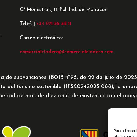
C/ Menestrals, 11. Pol. Ind. de Manacor
Teléf. |
+34 971 55 58 11
e
Correo electrónico:
comercialcladera@comercialcladera.com
ca de subvenciones (BOIB nº96, de 22 de julio de 202
to del turismo sostenible (ITS20242025-068), la emp
üedad de más de diez años de existencia con el apoyo 
Para ofrecer 
almacenar y/o